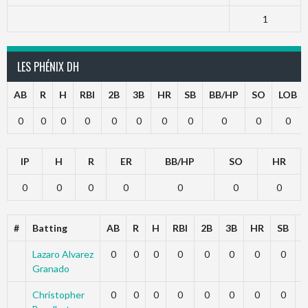
1
LES PHÉNIX DH
AB
R
H
RBI
2B
3B
HR
SB
BB/HP
SO
LOB
0
0
0
0
0
0
0
0
0
0
0
IP
H
R
ER
BB/HP
SO
HR
0
0
0
0
0
0
0
#
Batting
AB
R
H
RBI
2B
3B
HR
SB
B
Lazaro Alvarez
0
0
0
0
0
0
0
0
Granado
Christopher
0
0
0
0
0
0
0
0