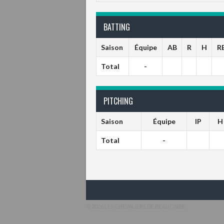
BATTING
Saison
Équipe
AB
R
H
R
Total
-
PITCHING
Saison
Équipe
IP
H
Total
-
© 2026 LES CHEVALIERS DE BEAUCAIRE