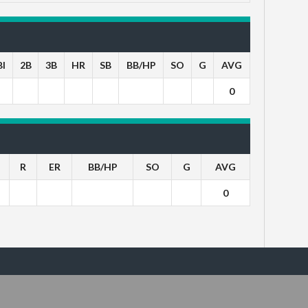
BI
2B
3B
HR
SB
BB/HP
SO
G
AVG
0
R
ER
BB/HP
SO
G
AVG
0