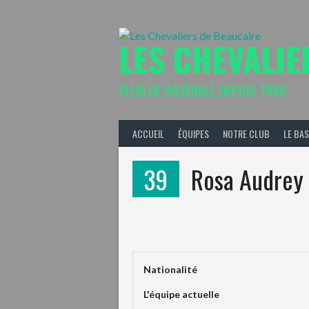
Aller
au
contenu
LES CHEVALIE
CLUB DE BASEBALL DEPUIS 1988
ACCUEIL
ÉQUIPES
NOTRE CLUB
LE BA
39
Rosa Audrey
Nationalité
L'équipe actuelle